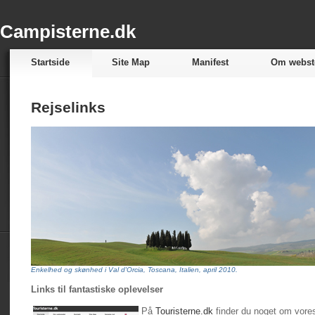
Campisterne.dk
Startside
Site Map
Manifest
Om webst
Rejselinks
Enkelhed og skønhed i Val d'Orcia, Toscana, Italien, april 2010.
Links til fantastiske oplevelser
På
Touristerne.dk
finder du noget om vore