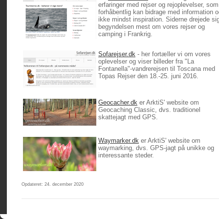
erfaringer med rejser og rejoplevelser, som
forhåbentlig kan bidrage med information 
ikke mindst inspiration. Siderne drejede sig
begyndelsen mest om vores rejser og
camping i Frankrig.
Sofarejser.dk
- her fortæller vi om vores
oplevelser og viser billeder fra "La
Fontanella"-vandrerejsen til Toscana med
Topas Rejser den 18.-25. juni 2016.
Geocacher.dk
er ArktiS' website om
Geocaching Classic, dvs. traditionel
skattejagt med GPS.
Waymarker.dk
er ArktiS' website om
waymarking, dvs. GPS-jagt på unikke og
interessante steder.
Opdateret: 24. december 2020